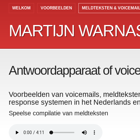
WELKOM
VOORBEELDEN
MELDTEKSTEN & VOICEMAI
MARTIJN WARNAS
MARTIJN WARNAS
Antwoordapparaat of voice
Voorbeelden van voicemails, meldtekste
response systemen in het Nederlands e
Speelse compilatie van meldteksten