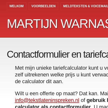
WELKOM
VOORBEELDEN
MELDTEKSTEN & VOICEMAI
MARTIJN WARNAS
MARTIJN WARNAS
Contactformulier en tariefc
Met mijn unieke tariefcalculator kunt u
zelf uitrekenen welke prijs u kunt verwac
de calculator dit aan.
Wilt u een offerte op maat? Dat kan. Mai
info@tekstlateninspreken.nl
of
gebruik 
calculator als contactformulier
. U mag