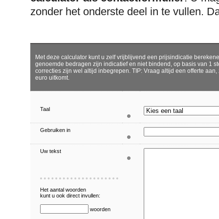
zonder het onderste deel in te vullen. Da
Met deze calculator kunt u zelf vrijblijvend een prijsindicatie bereken
genoemde bedragen zijn indicatief en niet bindend, op basis van 1 s
correcties zijn wel altijd inbegrepen. TIP: Vraag altijd een offerte aan
euro uitkomt.
Taal
Gebruiken in
Uw tekst
Het aantal woorden
kunt u ook direct invullen:
woorden