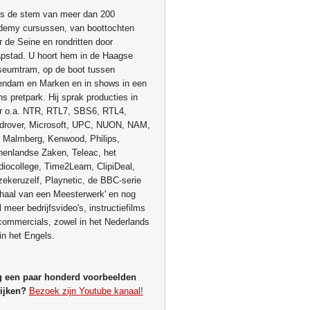
 is de stem van meer dan 200
demy cursussen, van boottochten
r de Seine en rondritten door
pstad. U hoort hem in de Haagse
eumtram, op de boot tussen
endam en Marken en in shows in een
ns pretpark. Hij sprak producties in
r o.a. NTR, RTL7, SBS6, RTL4,
drover, Microsoft, UPC, NUON, NAM,
 Malmberg, Kenwood, Philips,
nenlandse Zaken, Teleac, het
diocollege, Time2Learn, ClipiDeal,
zekeruzelf, Playnetic, de BBC-serie
rhaal van een Meesterwerk' en nog
 meer bedrijfsvideo's, instructiefilms
commercials, zowel in het Nederlands
in het Engels.
 een paar honderd voorbeelden
ijken?
Bezoek zijn Youtube kanaal!