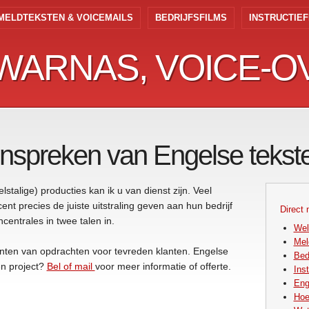
MELDTEKSTEN & VOICEMAILS
BEDRIJFSFILMS
INSTRUCTIEF
WARNAS, VOICE-O
 WARNAS, VOICE-O
inspreken van Engelse tekst
lstalige) producties kan ik u van dienst zijn. Veel
nt precies de juiste uitstraling geven aan hun bedrijf
Direct 
ncentrales in twee talen in.
We
Mel
menten van opdrachten voor tevreden klanten. Engelse
Bedr
en project?
Bel of mail
voor meer informatie of offerte.
Inst
Eng
Hoe