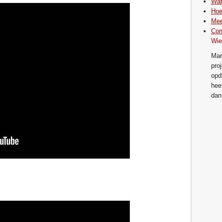
Wat
Hoe
Mee
Con
Wie
Mar
pro
opd
hee
dan