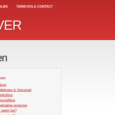
ILMS
TARIEVEN & CONTACT
VER
VER
en
naar:
lkom
dteksten & Voicemail
ijfsfilms
ructiefilms
elstalige projecten
 werkt het?