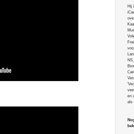
Hij
iCa
ove
Kaa
Mus
Vol
Fra
voo
Lan
NS,
Bin
Car
Ver
'Ve
veel
en 
als 
Nog
bek