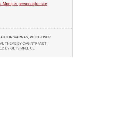
 Martijn's persoonlijke site
.
ARTIJN WARNAS, VOICE-OVER
AL THEME BY
CAGINTRANET
D BY GETSIMPLE CE